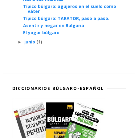
Típico búlgaro: agujeros en el suelo como
váter
Típico búlgaro: TARATOR, paso a paso.
Asentir y negar en Bulgaria
El yogur búlgaro
junio
(1)
►
DICCIONARIOS BÚLGARO-ESPAÑOL