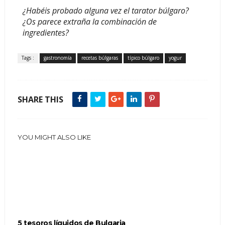
¿Habéis probado alguna vez el tarator búlgaro?
¿Os parece extraña la combinación de
ingredientes?
Tags :
gastronomía
recetas búlgaras
típico búlgaro
yogur
SHARE THIS
YOU MIGHT ALSO LIKE
5 tesoros líquidos de Bulgaria