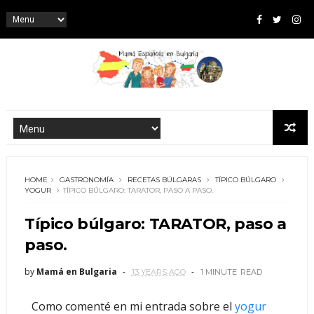
HOME
GASTRONOMÍA
RECETAS BÚLGARAS
TÍPICO BÚLGARO
YOGUR
TÍPICO BÚLGARO: TARATOR, PASO A PASO.
Típico búlgaro: TARATOR, paso a
paso.
by
Mamá en Bulgaria
13 YEARS AGO
1 MINUTE
READ
Como comenté en mi entrada sobre el
yogur