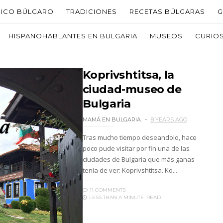
PICO BÚLGARO
TRADICIONES
RECETAS BÚLGARAS
G
HISPANOHABLANTES EN BULGARIA
MUSEOS
CURIO
Koprivshtitsa, la
ciudad-museo de
Bulgaria
MAMÁ EN BULGARIA
8 YEARS AGO
Tras mucho tiempo deseandolo, hace
poco pude visitar por fin una de las
ciudades de Bulgaria que más ganas
tenía de ver: Koprivshtitsa. Ko...
11 COMMENTS
LESS THAN A MINUTE
READ