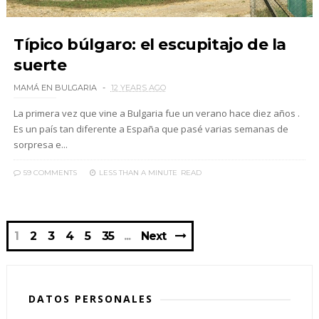
Típico búlgaro: el escupitajo de la
suerte
MAMÁ EN BULGARIA
12 YEARS AGO
La primera vez que vine a Bulgaria fue un verano hace diez años .
Es un país tan diferente a España que pasé varias semanas de
sorpresa e...
59 COMMENTS
LESS THAN A MINUTE
READ
1
2
3
4
5
35
Next
DATOS PERSONALES