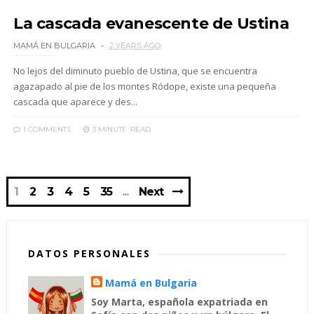
La cascada evanescente de Ustina
MAMÁ EN BULGARIA
2 YEARS AGO
No lejos del diminuto pueblo de Ustina, que se encuentra
agazapado al pie de los montes Ródope, existe una pequeña
cascada que aparece y des...
1 COMMENTS
3 MINUTE
READ
1
2
3
4
5
35
Next
DATOS PERSONALES
Mamá en Bulgaria
Soy Marta, española expatriada en