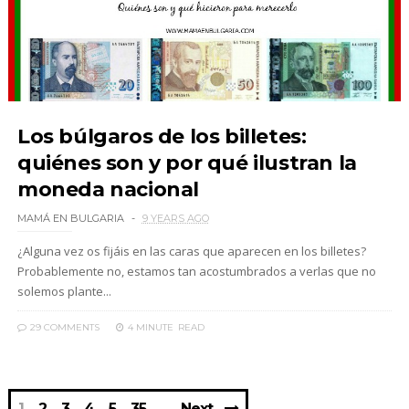
Los búlgaros de los billetes:
quiénes son y por qué ilustran la
moneda nacional
MAMÁ EN BULGARIA
9 YEARS AGO
¿Alguna vez os fijáis en las caras que aparecen en los billetes?
Probablemente no, estamos tan acostumbrados a verlas que no
solemos plante...
29 COMMENTS
4 MINUTE
READ
1
2
3
4
5
35
Next