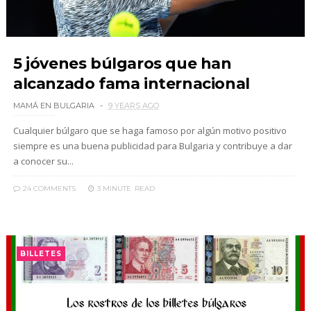
5 jóvenes búlgaros que han
alcanzado fama internacional
MAMÁ EN BULGARIA
9 YEARS AGO
Cualquier búlgaro que se haga famoso por algún motivo positivo
siempre es una buena publicidad para Bulgaria y contribuye a dar
a conocer su...
24 COMMENTS
3 MINUTE
READ
BILLETES