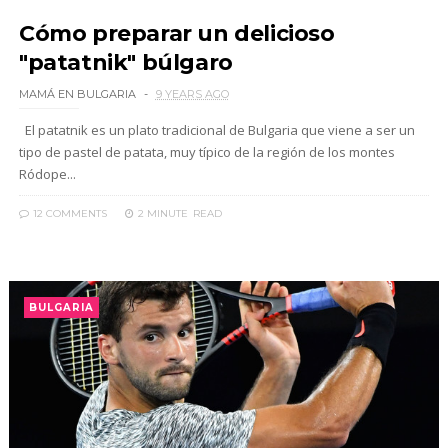
Cómo preparar un delicioso
"patatnik" búlgaro
MAMÁ EN BULGARIA
9 YEARS AGO
El patatnik es un plato tradicional de Bulgaria que viene a ser un
tipo de pastel de patata, muy típico de la región de los montes
Ródope...
12 COMMENTS
2 MINUTE
READ
BULGARIA