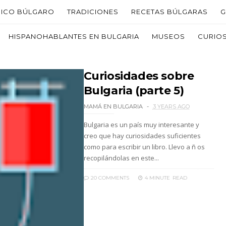
PICO BÚLGARO
TRADICIONES
RECETAS BÚLGARAS
G
HISPANOHABLANTES EN BULGARIA
MUSEOS
CURIO
Curiosidades sobre
Bulgaria (parte 5)
MAMÁ EN BULGARIA
3 YEARS AGO
Bulgaria es un país muy interesante y
creo que hay curiosidades suficientes
como para escribir un libro. Llevo a ñ os
recopilándolas en este...
20 COMMENTS
4 MINUTE
READ