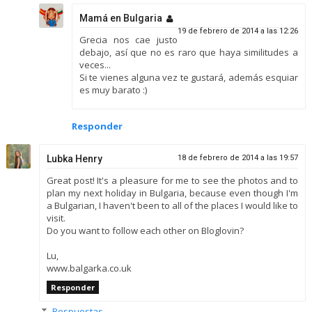
Mamá en Bulgaria
19 de febrero de 2014 a las 12:26
Grecia nos cae justo
debajo, así que no es raro que haya similitudes a
veces...
Si te vienes alguna vez te gustará, además esquiar
es muy barato :)
Responder
Lubka Henry
18 de febrero de 2014 a las 19:57
Great post! It's a pleasure for me to see the photos and to
plan my next holiday in Bulgaria, because even though I'm
a Bulgarian, I haven't been to all of the places I would like to
visit.
Do you want to follow each other on Bloglovin?
Lu,
www.balgarka.co.uk
Responder
Respuestas