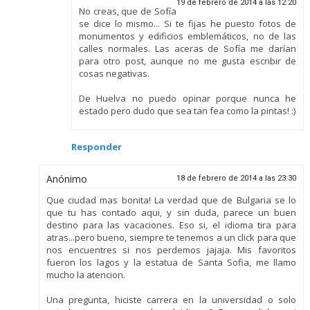
19 de febrero de 2014 a las 12:20
No creas, que de Sofía
se dice lo mismo... Si te fijas he puesto fotos de
monumentos y edificios emblemáticos, no de las
calles normales. Las aceras de Sofía me darían
para otro post, aunque no me gusta escribir de
cosas negativas.
De Huelva no puedo opinar porque nunca he
estado pero dudo que sea tan fea como la pintas! :)
Responder
Anónimo
18 de febrero de 2014 a las 23:30
Que ciudad mas bonita! La verdad que de Bulgaria se lo
que tu has contado aqui, y sin duda, parece un buen
destino para las vacaciones. Eso si, el idioma tira para
atras...pero bueno, siempre te tenemos a un click para que
nos encuentres si nos perdemos jajaja. Mis favoritos
fueron los lagos y la estatua de Santa Sofia, me llamo
mucho la atencion.
Una pregunta, hiciste carrera en la universidad o solo