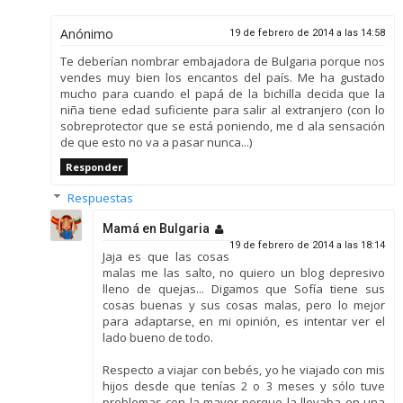
Anónimo
19 de febrero de 2014 a las 14:58
Te deberían nombrar embajadora de Bulgaria porque nos
vendes muy bien los encantos del país. Me ha gustado
mucho para cuando el papá de la bichilla decida que la
niña tiene edad suficiente para salir al extranjero (con lo
sobreprotector que se está poniendo, me d ala sensación
de que esto no va a pasar nunca...)
Responder
Respuestas
Mamá en Bulgaria
19 de febrero de 2014 a las 18:14
Jaja es que las cosas
malas me las salto, no quiero un blog depresivo
lleno de quejas... Digamos que Sofía tiene sus
cosas buenas y sus cosas malas, pero lo mejor
para adaptarse, en mi opinión, es intentar ver el
lado bueno de todo.
Respecto a viajar con bebés, yo he viajado con mis
hijos desde que tenías 2 o 3 meses y sólo tuve
problemas con la mayor porque la llevaba en una