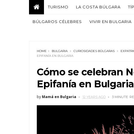
TURISMO
LA COSTA BÚLGARA
TÍ
BÚLGAROS CÉLEBRES
VIVIR EN BULGARIA
HOME
BULGARIA
CURIOSIDADES BÚLGARAS
EXPATRI
EPIFANÍA EN BULGARIA
Cómo se celebran N
Epifanía en Bulgari
by
Mamá en Bulgaria
12 YEARS AGO
3 MINUTE
R