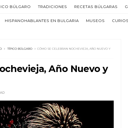
PICO BÚLGARO
TRADICIONES
RECETAS BÚLGARAS
G
HISPANOHABLANTES EN BULGARIA
MUSEOS
CURIO
O
TÍPICO BÚLGARO
CÓMO SE CELEBRAN NOCHEVIEJA, AÑO NUEVO Y
ochevieja, Año Nuevo y
a
EAD