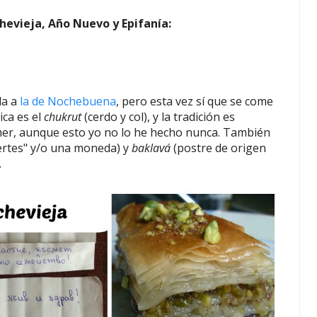
chevieja, Año Nuevo y Epifanía:
da a
la de Nochebuena
, pero esta vez sí que se come
ica es el
chukrut
(
cerdo y col)
, y la tradición es
mer, aunque esto yo no lo he hecho nunca. También
ertes" y/o una moneda) y
baklavá
(postre de origen
.