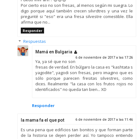
Por cierto eso no son fresas, al menos según mi suegra. Lo
digo porque aquí también crecen silvrdtres y una vez le
pregunté si "eso" era una fresa silvestre comestible. Ella
afirma que no...
Responder
Respuestas
Mamá en Bulgaria
6 de noviembre de 2017 a las 17:26
Ya, ya sé que no son
fresas de verdad. En búlgaro la casa es "kashtata s
yagodite", yagodi son fresas, pero imagino que es
sólo porque parecen fresitas silvestres, como
dices. Realmente "la casa con los frutos rojos no
identificados" no queda tan bien... XD
Responder
la mama fa el que pot
6 de noviembre de 2017 a las 11:46
Es una pena que edificios tan bonitos y que forman parte
de la historia se dejen perder así. Yo tampoco entiendo