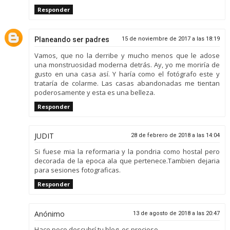
Responder
Planeando ser padres
15 de noviembre de 2017 a las 18:19
Vamos, que no la derribe y mucho menos que le adose
una monstruosidad moderna detrás. Ay, yo me moriría de
gusto en una casa así. Y haría como el fotógrafo este y
trataría de colarme. Las casas abandonadas me tientan
poderosamente y esta es una belleza.
Responder
JUDIT
28 de febrero de 2018 a las 14:04
Si fuese mia la reformaria y la pondria como hostal pero
decorada de la epoca ala que pertenece.Tambien dejaria
para sesiones fotograficas.
Responder
Anónimo
13 de agosto de 2018 a las 20:47
Hace poco descubrí tu blog, es precioso.