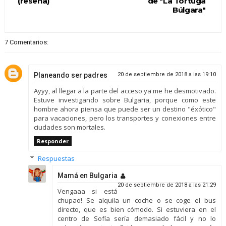
(reseña)
de "La Tortuga
Búlgara"
7 Comentarios:
Planeando ser padres
20 de septiembre de 2018 a las 19:10
Ayyy, al llegar a la parte del acceso ya me he desmotivado.
Estuve investigando sobre Bulgaria, porque como este
hombre ahora piensa que puede ser un destino "éxótico"
para vacaciones, pero los transportes y conexiones entre
ciudades son mortales.
Responder
Respuestas
Mamá en Bulgaria
20 de septiembre de 2018 a las 21:29
Vengaaa si está
chupao! Se alquila un coche o se coge el bus
directo, que es bien cómodo. Si estuviera en el
centro de Sofía sería demasiado fácil y no lo