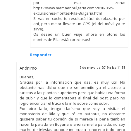
por esa zona:
https://www.mamaenbulgaria.com/2018/06/5-
excursiones-montes-Rila-Bulgaria.html
Si vas en coche te resultará fácil desplazarte por
ahí, pero mejor llevate un GPS (el del móvil ya te
sirve).
Os deseo un buen viaje, ahora en otoño los
montes de RIla están preciosos!
Responder
Anónimo
9 de mayo de 2019 a las 11:53
Buenas,
Gracias por la información que das, es muy útil. No
obstante has dicho que no se permite ya el acceso a
turistas a las plantas superiores pero que había una forma
de subir y que lo comentabas al final del post, pero no
logro encontrar el truco o la info sobre como subir.
Por otro lado, tengo clarísimo que voy a visitar el
monasterio de Rila y que iré en autobus, no obstante
quisiera saber tu opinión de si merece la pena también
hacer la parada en Boyana o ahorrarme la parada, no soy
mucho de iglesias aunque me gusta conocerlo todo, pero