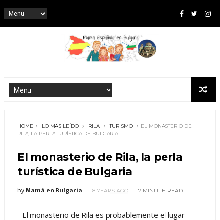
HOME
LO MÁS LEÍDO
RILA
TURISMO
EL MONASTERIO DE
RILA, LA PERLA TURÍSTICA DE BULGARIA
El monasterio de Rila, la perla
turística de Bulgaria
by
Mamá en Bulgaria
8 YEARS AGO
7 MINUTE
READ
El monasterio de Rila es probablemente el lugar