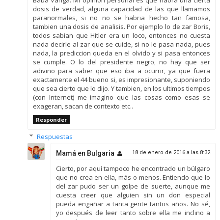
dosis de verdad, alguna capacidad de las que llamamos
paranormales, si no no se habria hecho tan famosa,
tambien una dosis de analisis. Por ejemplo lo de zar Boris,
todos sabian que Hitler era un loco, entonces no cuesta
nada decirle al zar que se cuide, si no le pasa nada, pues
nada, la prediccion queda en el olvido y si pasa entonces
se cumple. O lo del presidente negro, no hay que ser
adivino para saber que eso iba a ocurrir, ya que fuera
exactamente el 44 bueno si, es impresionante, suponiendo
que sea cierto que lo dijo. Y tambien, en los ultimos tiempos
(con Internet) me imagino que las cosas como esas se
exageran, sacan de contexto etc..
Responder
Respuestas
Mamá en Bulgaria
18 de enero de 2016 a las 8:32
Cierto, por aquí tampoco he encontrado un búlgaro
que no crea en ella, más o menos. Entiendo que lo
del zar pudo ser un golpe de suerte, aunque me
cuesta creer que alguien sin un don especial
pueda engañar a tanta gente tantos años. No sé,
yo después de leer tanto sobre ella me inclino a