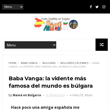
HOME
BABA VANGA
BULGARIA
BÚLGAROS CÉLEBRES
BABA
VANGA: LA VIDENTE MÁS FAMOSA DEL MUNDO ES BÚLGARA
Baba Vanga: la vidente más
famosa del mundo es búlgara
by
Mamá en Bulgaria
11 YEARS AGO
4 MINUTE
READ
Hace poco una amiga española me