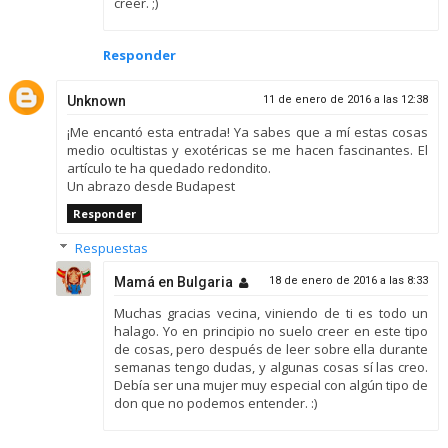
creer. ;)
Responder
Unknown
11 de enero de 2016 a las 12:38
¡Me encantó esta entrada! Ya sabes que a mí estas cosas
medio ocultistas y exotéricas se me hacen fascinantes. El
artículo te ha quedado redondito.
Un abrazo desde Budapest
Responder
Respuestas
Mamá en Bulgaria
18 de enero de 2016 a las 8:33
Muchas gracias vecina, viniendo de ti es todo un
halago. Yo en principio no suelo creer en este tipo
de cosas, pero después de leer sobre ella durante
semanas tengo dudas, y algunas cosas sí las creo.
Debía ser una mujer muy especial con algún tipo de
don que no podemos entender. :)