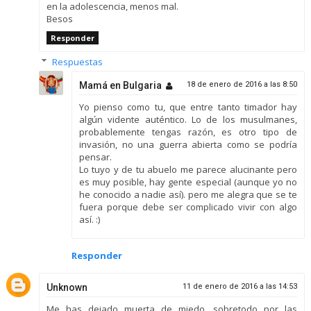
en la adolescencia, menos mal.
Besos
Responder
Respuestas
Mamá en Bulgaria
18 de enero de 2016 a las 8:50
Yo pienso como tu, que entre tanto timador hay
algún vidente auténtico. Lo de los musulmanes,
probablemente tengas razón, es otro tipo de
invasión, no una guerra abierta como se podría
pensar.
Lo tuyo y de tu abuelo me parece alucinante pero
es muy posible, hay gente especial (aunque yo no
he conocido a nadie así). pero me alegra que se te
fuera porque debe ser complicado vivir con algo
así. :)
Responder
Unknown
11 de enero de 2016 a las 14:53
Me has dejado muerta de miedo, sobretodo por las