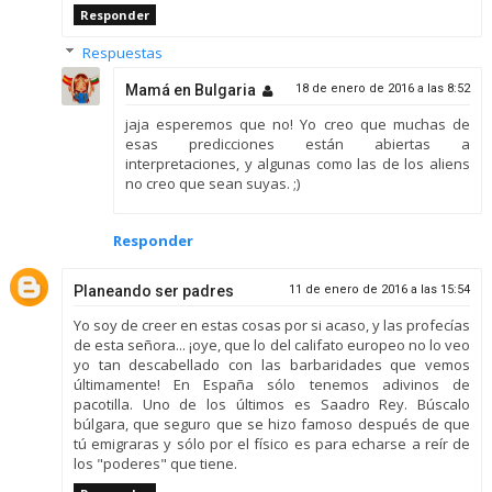
Responder
Respuestas
Mamá en Bulgaria
18 de enero de 2016 a las 8:52
jaja esperemos que no! Yo creo que muchas de
esas predicciones están abiertas a
interpretaciones, y algunas como las de los aliens
no creo que sean suyas. ;)
Responder
Planeando ser padres
11 de enero de 2016 a las 15:54
Yo soy de creer en estas cosas por si acaso, y las profecías
de esta señora... ¡oye, que lo del califato europeo no lo veo
yo tan descabellado con las barbaridades que vemos
últimamente! En España sólo tenemos adivinos de
pacotilla. Uno de los últimos es Saadro Rey. Búscalo
búlgara, que seguro que se hizo famoso después de que
tú emigraras y sólo por el físico es para echarse a reír de
los "poderes" que tiene.