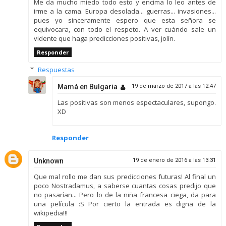
Me da mucho miedo todo esto y encima lo leo antes de
irme a la cama. Europa desolada... guerras... invasiones...
pues yo sinceramente espero que esta señora se
equivocara, con todo el respeto. A ver cuándo sale un
vidente que haga predicciones positivas, jolín.
Responder
Respuestas
Mamá en Bulgaria
19 de marzo de 2017 a las 12:47
Las positivas son menos espectaculares, supongo.
XD
Responder
Unknown
19 de enero de 2016 a las 13:31
Que mal rollo me dan sus predicciones futuras! Al final un
poco Nostradamus, a saberse cuantas cosas predijo que
no pasarían... Pero lo de la niña francesa ciega, da para
una película :S Por cierto la entrada es digna de la
wikipedia!!!