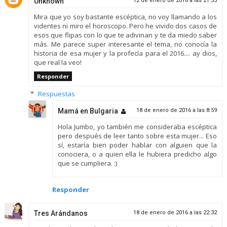
Unknown
12 de enero de 2016 a las 21:55
Mira que yo soy bastante escéptica, no voy llamando a los
videntes ni miro el horoscopo. Pero he vivido dos casos de
esos que flipas con lo que te adivinan y te da miedo saber
más. Me parece super interesante el tema, no conocía la
historia de esa mujer y la profecía para el 2016.... ay dios,
que real la veo!
Responder
Respuestas
Mamá en Bulgaria
18 de enero de 2016 a las 8:59
Hola Jumbo, yo también me consideraba escéptica
pero después de leer tanto sobre esta mujer... Eso
sí, estaría bien poder hablar con alguien que la
conociera, o a quien ella le hubiera predicho algo
que se cumpliera. :)
Responder
Tres Arándanos
18 de enero de 2016 a las 22:32