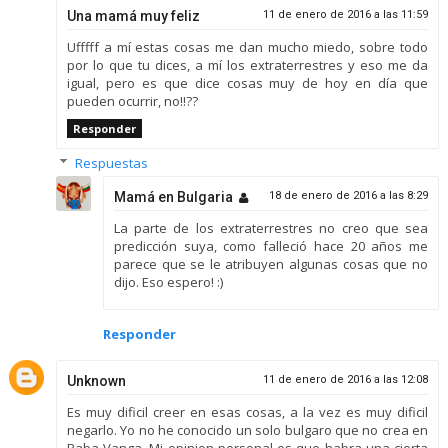
Una mamá muy feliz
11 de enero de 2016 a las 11:59
Ufffff a mí estas cosas me dan mucho miedo, sobre todo
por lo que tu dices, a mí los extraterrestres y eso me da
igual, pero es que dice cosas muy de hoy en día que
pueden ocurrir, no!!??
Responder
Respuestas
Mamá en Bulgaria
18 de enero de 2016 a las 8:29
La parte de los extraterrestres no creo que sea
predicción suya, como falleció hace 20 años me
parece que se le atribuyen algunas cosas que no
dijo. Eso espero! :)
Responder
Unknown
11 de enero de 2016 a las 12:08
Es muy dificil creer en esas cosas, a la vez es muy dificil
negarlo. Yo no he conocido un solo bulgaro que no crea en
Baba Vanga. Mi opinion personal es que habra una cierta