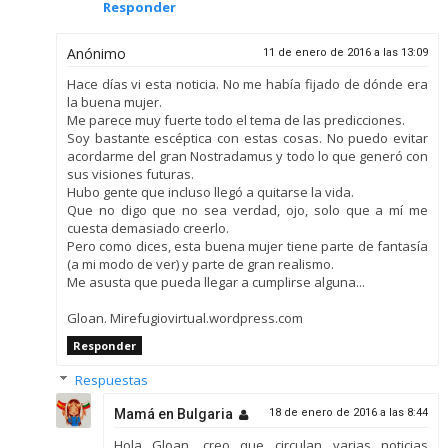
Responder
Anónimo
11 de enero de 2016 a las 13:09
Hace días vi esta noticia. No me había fijado de dónde era
la buena mujer.
Me parece muy fuerte todo el tema de las predicciones.
Soy bastante escéptica con estas cosas. No puedo evitar
acordarme del gran Nostradamus y todo lo que generó con
sus visiones futuras.
Hubo gente que incluso llegó a quitarse la vida.
Que no digo que no sea verdad, ojo, solo que a mí me
cuesta demasiado creerlo.
Pero como dices, esta buena mujer tiene parte de fantasía
(a mi modo de ver) y parte de gran realismo.
Me asusta que pueda llegar a cumplirse alguna...
Gloan. Mirefugiovirtual.wordpress.com
Responder
Respuestas
Mamá en Bulgaria
18 de enero de 2016 a las 8:44
Hola Gloan, creo que circulan varias noticias