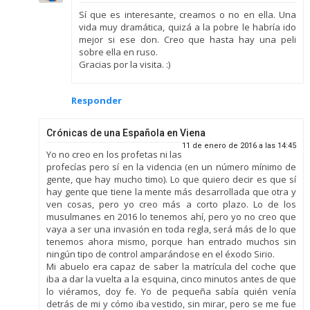
Sí que es interesante, creamos o no en ella. Una
vida muy dramática, quizá a la pobre le habría ido
mejor si ese don. Creo que hasta hay una peli
sobre ella en ruso.
Gracias por la visita. :)
Responder
Crónicas de una Española en Viena
11 de enero de 2016 a las 14:45
Yo no creo en los profetas ni las
profecías pero sí en la videncia (en un número mínimo de
gente, que hay mucho timo). Lo que quiero decir es que sí
hay gente que tiene la mente más desarrollada que otra y
ven cosas, pero yo creo más a corto plazo. Lo de los
musulmanes en 2016 lo tenemos ahí, pero yo no creo que
vaya a ser una invasión en toda regla, será más de lo que
tenemos ahora mismo, porque han entrado muchos sin
ningún tipo de control amparándose en el éxodo Sirio.
Mi abuelo era capaz de saber la matrícula del coche que
iba a dar la vuelta a la esquina, cinco minutos antes de que
lo viéramos, doy fe. Yo de pequeña sabía quién venía
detrás de mi y cómo iba vestido, sin mirar, pero se me fue