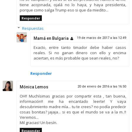
tiene acojonada, ojalá no lo haya, y haya presidenta,
porque como salga Trump eso si que da miedito...
Responder
Respuestas
Mamá en Bulgaria
19 de marzo de 2017 a las 12:49
Exacto, entre tanto timador debe haber casos
reales. Si no ganan dinero con ello y encima
aciertan, es más probable que sean reales, no?
Responder
Mónica Lemos
20 de enero de 2016 a las 16:50
OH!! Muchísimas gracias por compartir esta , tan buena,
información!! me ha encantado leerte! Y vaya
descubrimiento madre mía... tu te crees? no podía predecir
cosas bonitas? jajaja... si es que el mundo se va a la m..!!
Veremos...
Mil gracias! Un besín.
Responder