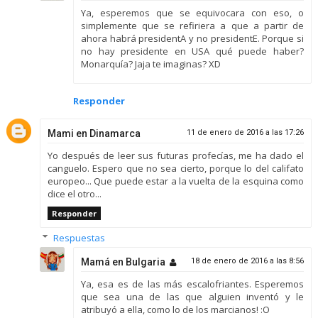
Ya, esperemos que se equivocara con eso, o
simplemente que se refiriera a que a partir de
ahora habrá presidentA y no presidentE. Porque si
no hay presidente en USA qué puede haber?
Monarquía? Jaja te imaginas? XD
Responder
Mami en Dinamarca
11 de enero de 2016 a las 17:26
Yo después de leer sus futuras profecías, me ha dado el
canguelo. Espero que no sea cierto, porque lo del califato
europeo... Que puede estar a la vuelta de la esquina como
dice el otro...
Responder
Respuestas
Mamá en Bulgaria
18 de enero de 2016 a las 8:56
Ya, esa es de las más escalofriantes. Esperemos
que sea una de las que alguien inventó y le
atribuyó a ella, como lo de los marcianos! :O