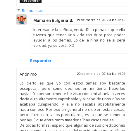
Responder
Respuestas
Mamá en Bulgaria
19 de marzo de 2017 a las 12:49
Interesante la señora, verdad? La pena es que ella
tuviera que tener una vida tan dura para poder
ayudar a los demás. Lo de la niña no sé si será
verdad, ya se verá.. XD
Responder
Anónimo
20 de enero de 2016 a las 14:04
Lo cierto es que yo con estos temas soy bastante
escéptica... pero como decimos en mi tierra haberlas
haylas. Yo personalmente he visto cómo mi abuela a veces
decía algo altamente improbable y al cabo de unos días se
acababa cumpliendo, y ella no sacaba absolutamente
nada con eso. Por eso en general no creo en estas cosas,
pero sí creo en casos particulares, es lo que se comenta
por aquí, que entre tanto timador sí hay casos reales.
De todas formas, espero que algunas de sus predicciones
no se cumplan... y otras sí! Lo del presidente número 45 me