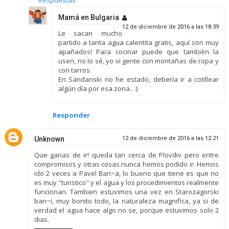
Respuestas
Mamá en Bulgaria
12 de diciembre de 2016 a las 18:39
Le sacan mucho
partido a tanta agua calentita gratis, aquí son muy
apañados! Para cocinar puede que también la
usen, no lo sé, yo vi gente con montañas de ropa y
con tarros.
En Sandanski no he estado, debería ir a cotillear
algún día por esa zona.. :)
Responder
Unknown
12 de diciembre de 2016 a las 12:21
Que ganas de ir! queda tan cerca de Plovdiv pero entre
compromisos y otras cosas nunca hemos podido ir. Hemos
ido 2 veces a Pavel Ban~a, lo bueno que tiene es que no
es muy "turistico" y el agua y los procedimientos realmente
funcionan. Tambien estuvimos una vez en Starozagorski
ban~i, muy bonito todo, la naturaleza magnifica, ya si de
verdad el agua hace algo no se, porque estuvimos solo 2
dias.