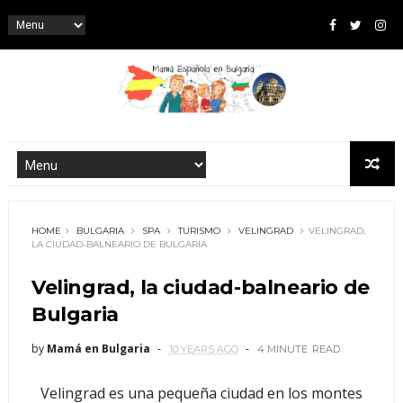
HOME
BULGARIA
SPA
TURISMO
VELINGRAD
VELINGRAD,
LA CIUDAD-BALNEARIO DE BULGARIA
Velingrad, la ciudad-balneario de
Bulgaria
by
Mamá en Bulgaria
10 YEARS AGO
4 MINUTE
READ
Velingrad es una pequeña ciudad en los montes