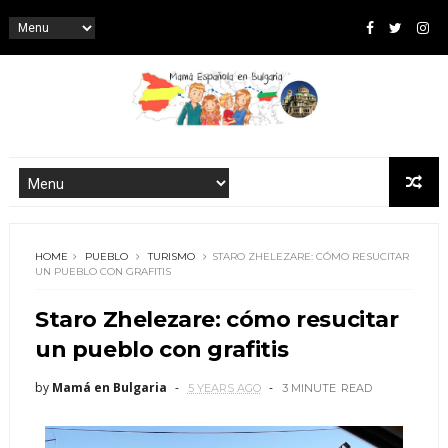
HOME
PUEBLO
TURISMO
STARO ZHELEZARE: CÓMO RESUCITAR
UN PUEBLO CON GRAFITIS
Staro Zhelezare: cómo resucitar
un pueblo con grafitis
by
Mamá en Bulgaria
5 YEARS AGO
3 MINUTE
READ