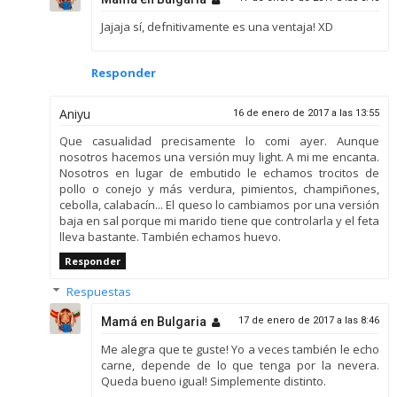
Jajaja sí, defnitivamente es una ventaja! XD
Responder
Aniyu
16 de enero de 2017 a las 13:55
Que casualidad precisamente lo comi ayer. Aunque
nosotros hacemos una versión muy light. A mi me encanta.
Nosotros en lugar de embutido le echamos trocitos de
pollo o conejo y más verdura, pimientos, champiñones,
cebolla, calabacín... El queso lo cambiamos por una versión
baja en sal porque mi marido tiene que controlarla y el feta
lleva bastante. También echamos huevo.
Responder
Respuestas
Mamá en Bulgaria
17 de enero de 2017 a las 8:46
Me alegra que te guste! Yo a veces también le echo
carne, depende de lo que tenga por la nevera.
Queda bueno igual! Simplemente distinto.