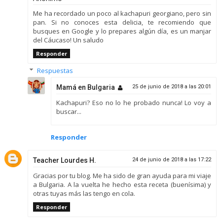
Me ha recordado un poco al kachapuri georgiano, pero sin
pan. Si no conoces esta delicia, te recomiendo que
busques en Google y lo prepares algún día, es un manjar
del Cáucaso! Un saludo
Responder
Respuestas
Mamá en Bulgaria
25 de junio de 2018 a las 20:01
Kachapuri? Eso no lo he probado nunca! Lo voy a
buscar...
Responder
Teacher Lourdes H.
24 de junio de 2018 a las 17:22
Gracias por tu blog. Me ha sido de gran ayuda para mi viaje
a Bulgaria. A la vuelta he hecho esta receta (buenísima) y
otras tuyas más las tengo en cola.
Responder