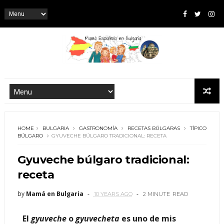
HOME
BULGARIA
GASTRONOMÍA
RECETAS BÚLGARAS
TÍPICO
BÚLGARO
GYUVECHE BÚLGARO TRADICIONAL: RECETA
Gyuveche búlgaro tradicional:
receta
by
Mamá en Bulgaria
10 YEARS AGO
2 MINUTE
READ
El
gyuveche
o
gyuvecheta
es uno de mis