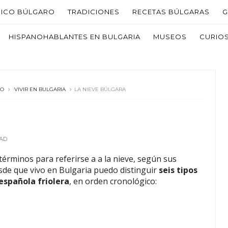
PICO BÚLGARO
TRADICIONES
RECETAS BÚLGARAS
G
HISPANOHABLANTES EN BULGARIA
MUSEOS
CURIO
RO
VIVIR EN BULGARIA
LA NIEVE BÚLGARA
AD
érminos para referirse a a la nieve, según sus
desde que vivo en Bulgaria puedo distinguir
seis tipos
española friolera
, en orden cronológico: