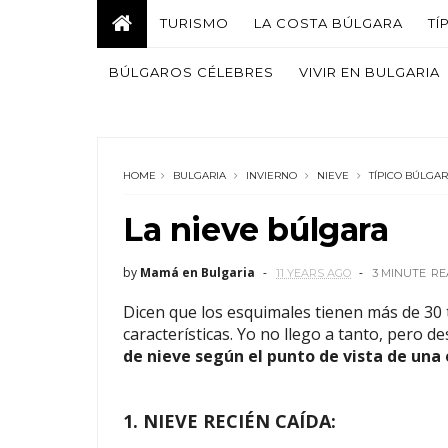
TURISMO
LA COSTA BÚLGARA
TÍ
BÚLGAROS CÉLEBRES
VIVIR EN BULGARIA
HOME
BULGARIA
INVIERNO
NIEVE
TÍPICO BÚLGA
La nieve búlgara
by
Mamá en Bulgaria
11 YEARS AGO
3 MINUTE
RE
Dicen que los esquimales tienen más de 30 t
características. Yo no llego a tanto, pero 
de nieve según el punto de vista de una 
1. NIEVE RECIÉN CAÍDA: